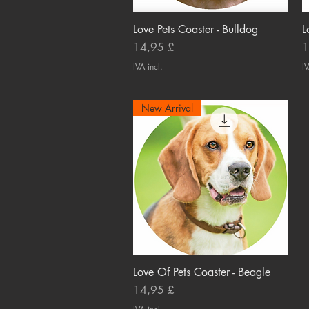
Love Pets Coaster - Bulldog
Visualização rápida
L
Preço
P
14,95 £
1
IVA incl.
IV
New Arrival
Love Of Pets Coaster - Beagle
Visualização rápida
Preço
14,95 £