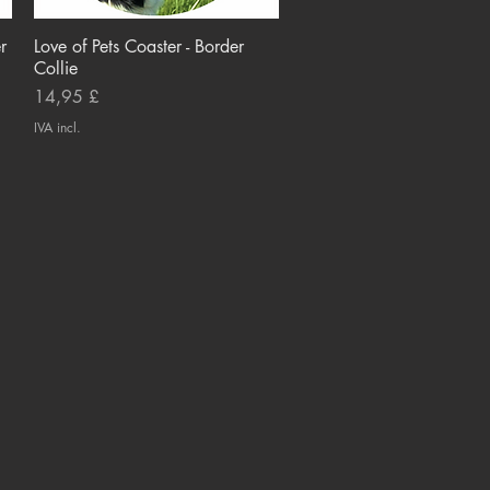
r
Love of Pets Coaster - Border
Visualização rápida
Collie
Preço
14,95 £
IVA incl.