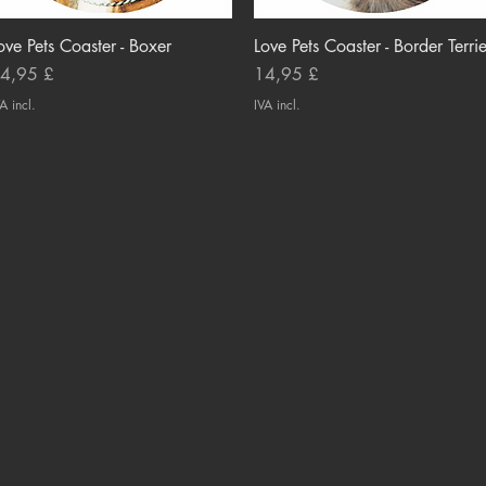
ove Pets Coaster - Boxer
Visualização rápida
Love Pets Coaster - Border Terrie
Visualização rápida
reço
Preço
4,95 £
14,95 £
A incl.
IVA incl.