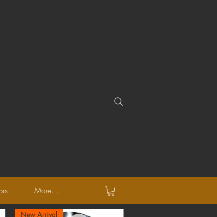
ors
More...
New Arrival