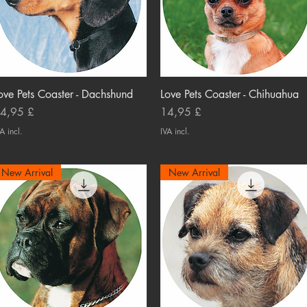
ove Pets Coaster - Dachshund
Visualização rápida
Love Pets Coaster - Chihuahua
Visualização rápida
reço
Preço
4,95 £
14,95 £
A incl.
IVA incl.
New Arrival
New Arrival