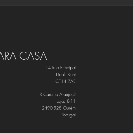
ARA CASA
14 Rua Principal
Deal Kent
CT14 7AE
R Caralho Araújo,3
Loja: 8-11
2490-528 Ourém
Portugal