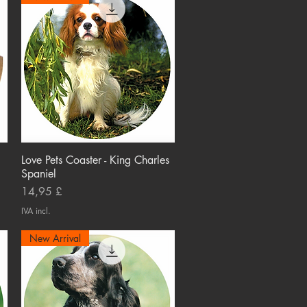
Love Pets Coaster - King Charles
Visualização rápida
Spaniel
Preço
14,95 £
IVA incl.
New Arrival