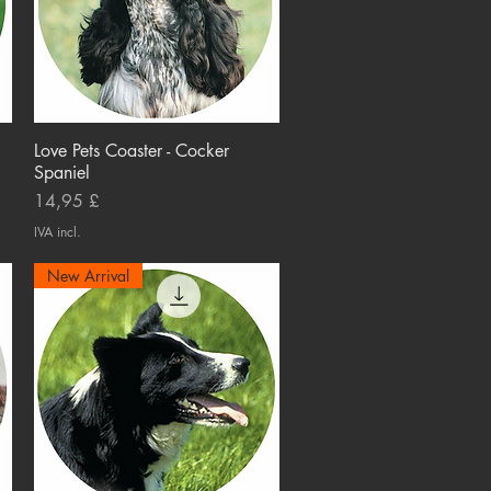
Love Pets Coaster - Cocker
Visualização rápida
Spaniel
Preço
14,95 £
IVA incl.
New Arrival