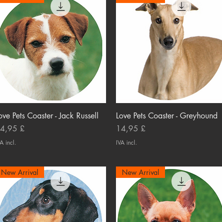
ove Pets Coaster - Jack Russell
Visualização rápida
Love Pets Coaster - Greyhound
Visualização rápida
reço
Preço
4,95 £
14,95 £
A incl.
IVA incl.
New Arrival
New Arrival