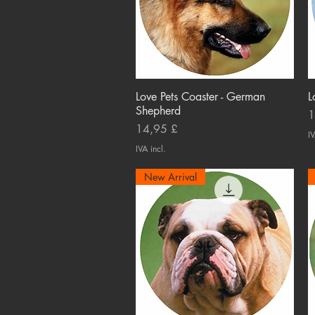
Love Pets Coaster - German
Visualização rápida
L
Shepherd
P
1
Preço
14,95 £
IV
IVA incl.
New Arrival