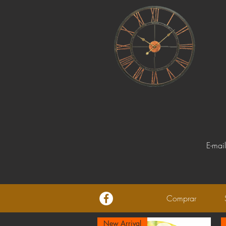
E-mai
Comprar
New Arrival