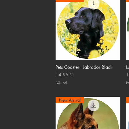
Pets Coaster - Labrador Black
Visualização rápida
L
Preço
P
14,95 £
1
IVA incl.
IV
New Arrival