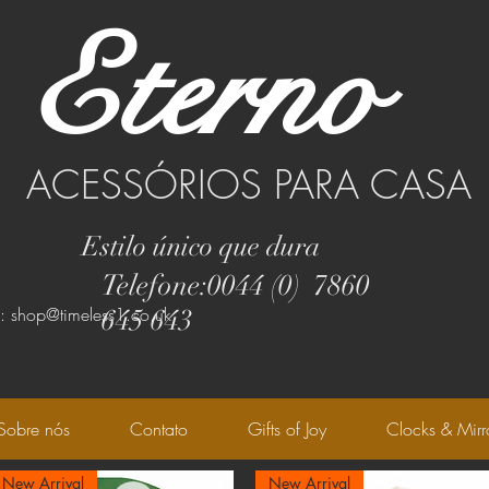
Eterno
ACESSÓRIOS PARA CASA
Estilo único que dura
Telefone:0044 (0) 7860
l: shop@timeless1.co.uk
645 643
Sobre nós
Contato
Gifts of Joy
Clocks & Mirr
New Arrival
New Arrival