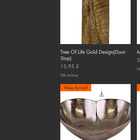
Tree Of Life Gold Design(Door
Vista rapida
M
Stop)
P
5
Prezzo
15,95 £
IV
IVA inclusa
New Arrival