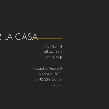
R LA CASA
Via Alta 14
Affare Kent
CT14 7AE
R Caralho Araujo,3
Negozio: 8-11
2490-528 Ourem
Portogallo