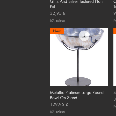
Glitz And Silver Textured Plant
Vista rapida
C
Pot
T
Prezzo
P
32,95 £
9
IVA inclusa
IV
New
Metallic Platinum Large Round
Vista rapida
S
Bowl On Stand
P
3
Prezzo
129,95 £
IV
IVA inclusa