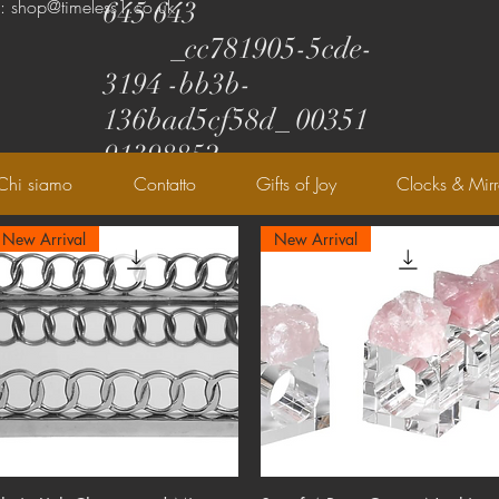
l: shop@timeless1.co.uk
645 643
_cc781905-5cde-
3194 -bb3b-
136bad5cf58d_ 00351
91398852
Chi siamo
Contatto
Gifts of Joy
Clocks & Mirr
New Arrival
New Arrival