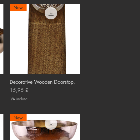
New
Decorative Wooden Doorstop,
Vista rapida
Prezzo
15,95 £
IVA inclusa
New