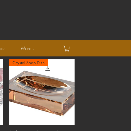
ors
More...
Crystal Soap Dish