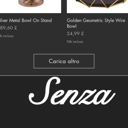
ilver Metal Bowl On Stand
Vista rapida
Golden Geometric Style Wire
Vista rapida
Bowl
rezzo
89,60 £
Prezzo
24,99 £
A inclusa
IVA inclusa
Carica altro
Senza