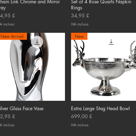
hain Link Chrome and Mirror
Vista rapida
Set of 4 Rose Quarts Napkin
Vista rapida
ray
Rings
rezzo
Prezzo
4,95 £
34,95 £
A inclusa
IVA inclusa
New Arrival
New
ilver Glass Face Vase
Vista rapida
Extra Large Stag Head Bowl
Vista rapida
rezzo
Prezzo
2,95 £
699,00 £
A inclusa
IVA inclusa