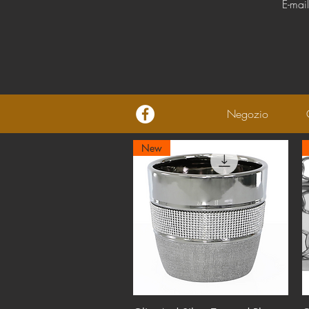
E-mai
Negozio
New