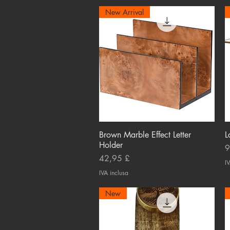
New Arrival
Brown Marble Effect Letter
Vista rapida
L
Holder
P
9
Prezzo
42,95 £
IV
IVA inclusa
New