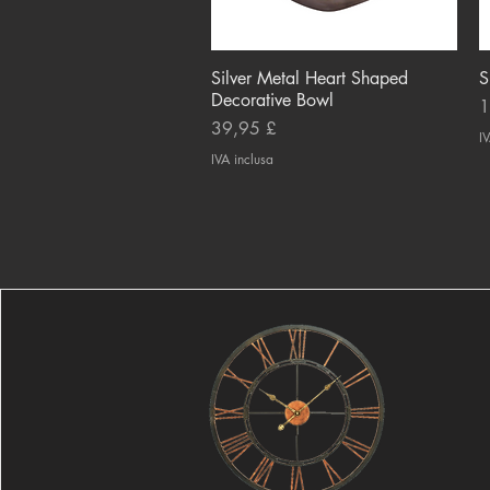
Silver Metal Heart Shaped
Vista rapida
S
Decorative Bowl
P
1
Prezzo
39,95 £
IV
IVA inclusa