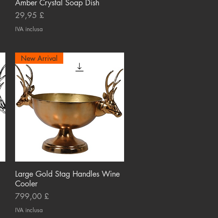
Amber Crystal Soap Dish
Vista rapida
Prezzo
29,95 £
IVA inclusa
New Arrival
Large Gold Stag Handles Wine
Vista rapida
Cooler
Prezzo
799,00 £
IVA inclusa