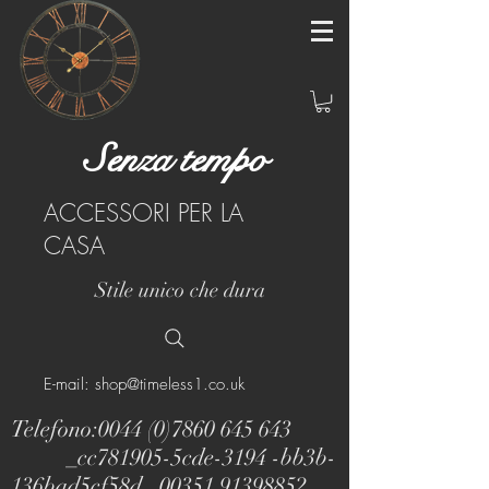
Senza tempo
ACCESSORI PER LA
CASA
Stile unico che dura
E-mail: shop@timeless1.co.uk
Telefono:
0044 (0)7860 645 643
_cc781905-5cde-3194 -bb3b-
136bad5cf58d_
00351 91398852