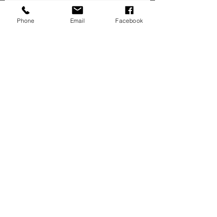
TimeLess Gold And Clear Ombre
Phone
Email
Facebook
Hurricane
Trovaci
Via Alta 14
Affare Kent
CT14 7AE
R Caralho Araujo,3
Negozio: 8-11
2490-528
Ourem
Portogallo