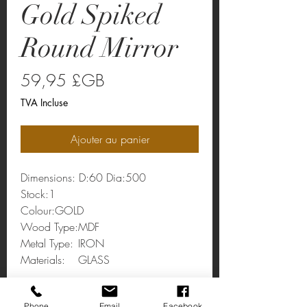
Gold Spiked
Round Mirror
Prix
59,95 £GB
TVA Incluse
Ajouter au panier
Dimensions: D:60 Dia:500
Stock:1
Colour:
GOLD
Wood Type:
MDF
Metal Type:
IRON
Materials:
GLASS
Gold Spiked Round Mirror
Phone
Email
Facebook