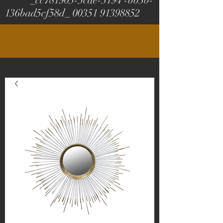
_cc781905-5cde-3194 -bb3b-
136bad5cf58d_
00351 91398852