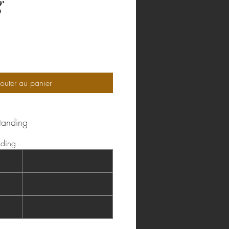
g
rix
outer au panier
standing
nding
27cm (10.6in)
34cm (13.4in)
12cm (4.7in)