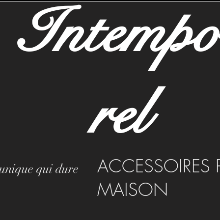
Intemp
rel
ACCESSOIRES 
 unique qui dure
MAISON