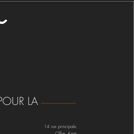
o
POUR LA
14 rue principale
Offre Kent