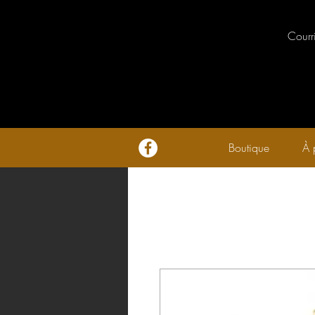
Courr
Boutique
À 