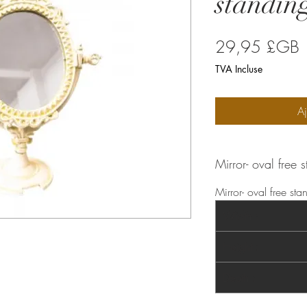
standin
P
29,95 £GB
TVA Incluse
Aj
Mirror- oval free 
Mirror- oval free sta
Width :
Height :
Depth :