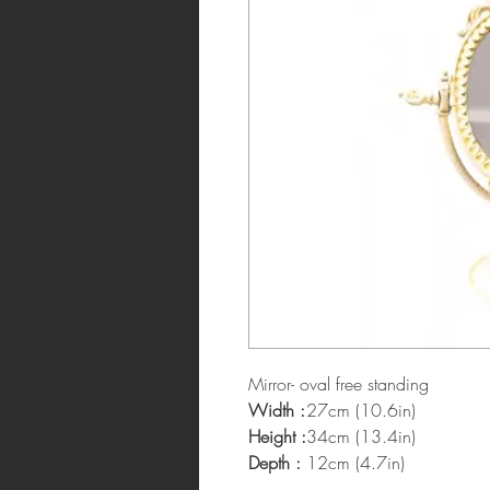
Mirror- oval free standing
Width :
27cm (10.6in)
Height :
34cm (13.4in)
Depth :
12cm (4.7in)